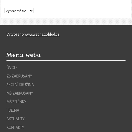
Vytvořeno
www.webnadohled.cz
Menu webu
ÚVOD
ZŠ ZABRUŠANY
ŠKOLNÍ DRUŽINA
MŠ ZABRUŠANY
MŠ ŽELÉNKY
JÍDELNA
AKTUALITY
KONTAKTY