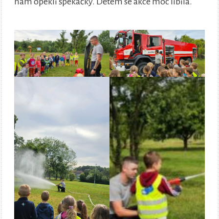
nám opekli špekáčky. Dětem se akce moc líbila.