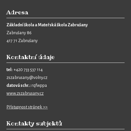
Adresa
Základní škola a Mateřská škola Zabrušany
Zabrušany 86
417 71 Zabrušany
Kontaktní údaje
tel:
+420 733 537 114
zszabrusany@volny.cz
datová schr.:
rqfwppa
www.zszabrusany.cz
Přístupnost stránek >>
Kontakty subjektů