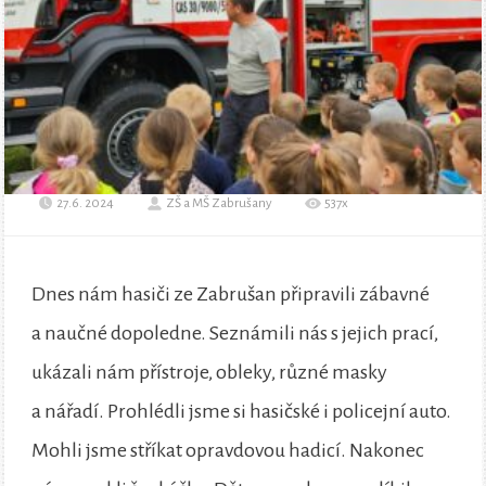
27.6. 2024
ZŠ a MŠ Zabrušany
537x
Dnes nám hasiči ze Zabrušan připravili zábavné
a naučné dopoledne. Seznámili nás s jejich prací,
ukázali nám přístroje, obleky, různé masky
a nářadí. Prohlédli jsme si hasičské i policejní auto.
Mohli jsme stříkat opravdovou hadicí. Nakonec