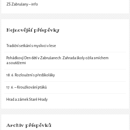
ZŠ Zabrušany – info
Nejnovější příspěvky
Tradiční setkání s myslivci v lese
Pohádkový Den dětí v Zabrušanech: Zahrada školy ožila smíchem
a soutěžemi
18. 6. Rozloučení s předškoláky
17. 6. – Kroužkování ptáků
Hrad a zámek Staré Hrady
Archiv příspěvků