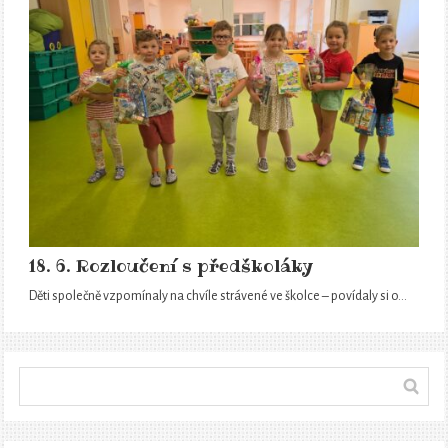
18. 6. Rozloučení s předškoláky
Děti společně vzpomínaly na chvíle strávené ve školce – povídaly si o…