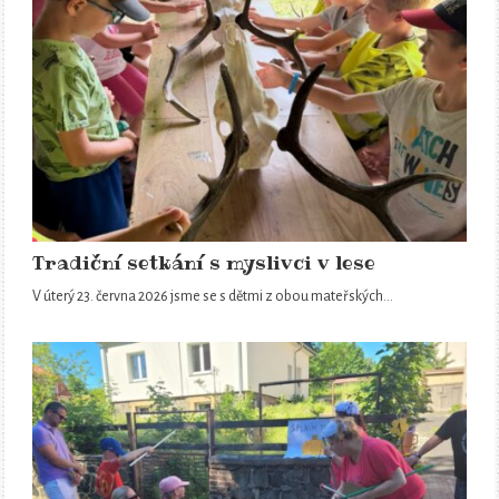
Tradiční setkání s myslivci v lese
V úterý 23. června 2026 jsme se s dětmi z obou mateřských…