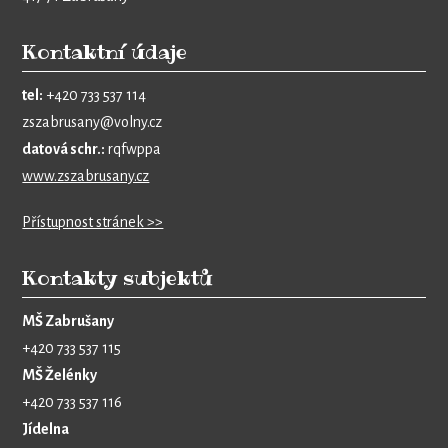
Kontaktní údaje
tel:
+420 733 537 114
zszabrusany@volny.cz
datová schr.:
rqfwppa
www.zszabrusany.cz
Přístupnost stránek >>
Kontakty subjektů
MŠ Zabrušany
+420 733 537 115
MŠ Želénky
+420 733 537 116
Jídelna