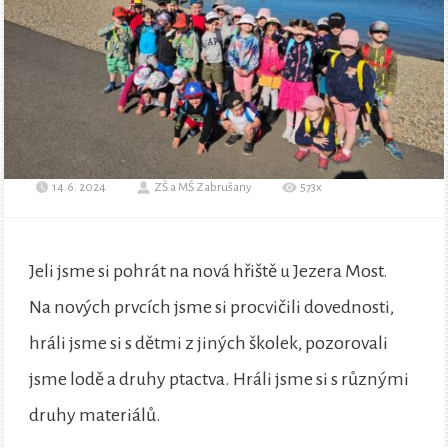
14.6. 2024
ZŠ a MŠ Zabrušany
573x
Jeli jsme si pohrát na nová hřiště u Jezera Most.
Na nových prvcích jsme si procvičili dovednosti,
hráli jsme si s dětmi z jiných školek, pozorovali
jsme lodě a druhy ptactva. Hráli jsme si s různými
druhy materiálů.