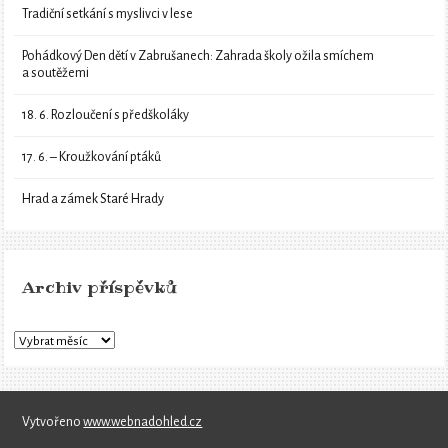
Tradiční setkání s myslivci v lese
Pohádkový Den dětí v Zabrušanech: Zahrada školy ožila smíchem
a soutěžemi
18. 6. Rozloučení s předškoláky
17. 6. – Kroužkování ptáků
Hrad a zámek Staré Hrady
Archiv příspěvků
Vytvořeno
www.webnadohled.cz