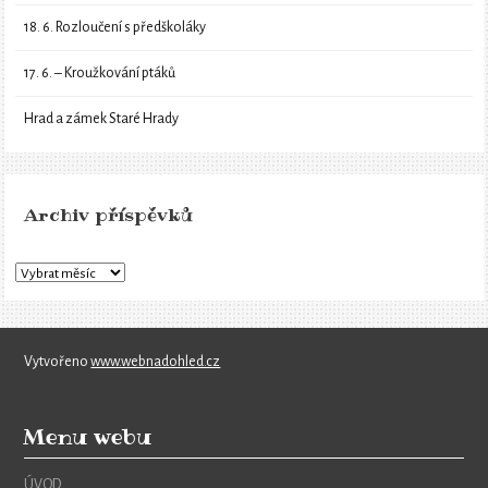
18. 6. Rozloučení s předškoláky
17. 6. – Kroužkování ptáků
Hrad a zámek Staré Hrady
Archiv příspěvků
Vytvořeno
www.webnadohled.cz
Menu webu
ÚVOD