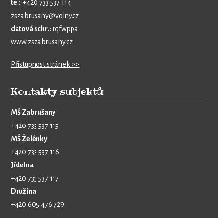
tel:
+420 733 537 114
zszabrusany@volny.cz
datová schr.:
rqfwppa
www.zszabrusany.cz
Přístupnost stránek >>
Kontakty subjektů
MŠ Zabrušany
+420 733 537 115
MŠ Želénky
+420 733 537 116
Jídelna
+420 733 537 117
Družina
+420 605 476 729