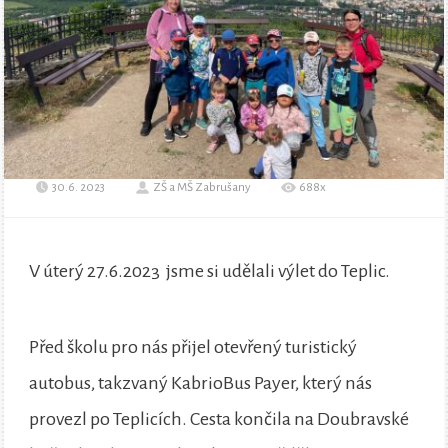
30.6. 2023
ZŠ a MŠ Zabrušany
688x
V úterý 27.6.2023 jsme si udělali výlet do Teplic.
Před školu pro nás přijel otevřený turistický
autobus, takzvaný KabrioBus Payer, který nás
provezl po Teplicích. Cesta končila na Doubravské