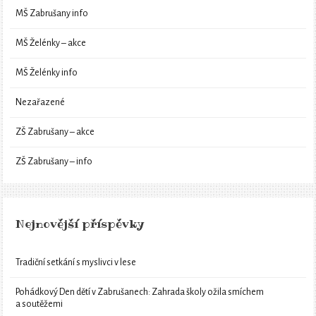
MŠ Zabrušany info
MŠ Želénky – akce
MŠ Želénky info
Nezařazené
ZŠ Zabrušany – akce
ZŠ Zabrušany – info
Nejnovější příspěvky
Tradiční setkání s myslivci v lese
Pohádkový Den dětí v Zabrušanech: Zahrada školy ožila smíchem
a soutěžemi