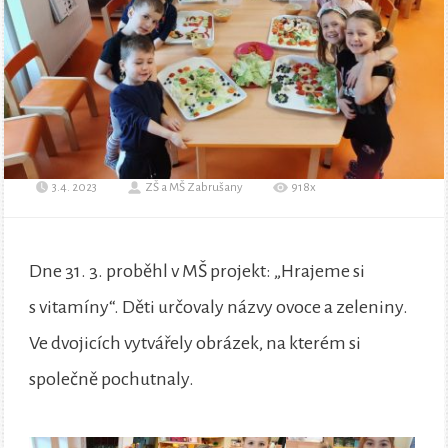
3.4. 2023
ZŠ a MŠ Zabrušany
918x
Dne 31. 3. proběhl v MŠ projekt: „Hrajeme si
s vitamíny“. Děti určovaly názvy ovoce a zeleniny.
Ve dvojicích vytvářely obrázek, na kterém si
společně pochutnaly.