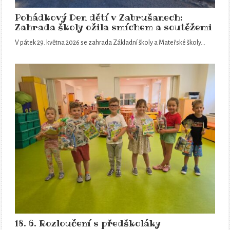
Pohádkový Den dětí v Zabrušanech:
Zahrada školy ožila smíchem a soutěžemi
V pátek 29. května 2026 se zahrada Základní školy a Mateřské školy…
18. 6. Rozloučení s předškoláky