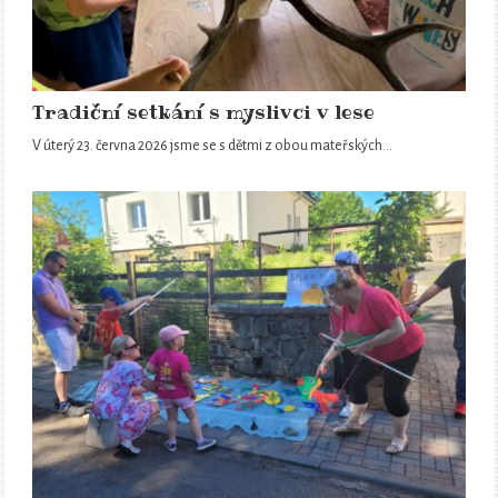
Tradiční setkání s myslivci v lese
V úterý 23. června 2026 jsme se s dětmi z obou mateřských…