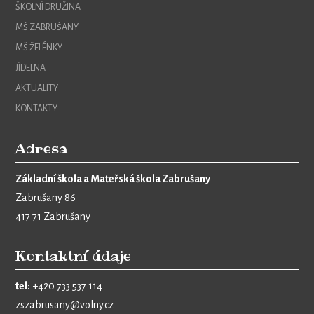
ŠKOLNÍ DRUŽINA
MŠ ZABRUŠANY
MŠ ŽELÉNKY
JÍDELNA
AKTUALITY
KONTAKTY
Adresa
Základní škola a Mateřská škola Zabrušany
Zabrušany 86
417 71 Zabrušany
Kontaktní údaje
tel:
+420 733 537 114
zszabrusany@volny.cz