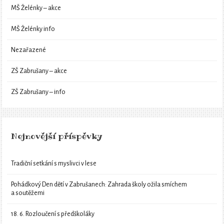
MŠ Želénky – akce
MŠ Želénky info
Nezařazené
ZŠ Zabrušany – akce
ZŠ Zabrušany – info
Nejnovější příspěvky
Tradiční setkání s myslivci v lese
Pohádkový Den dětí v Zabrušanech: Zahrada školy ožila smíchem
a soutěžemi
18. 6. Rozloučení s předškoláky