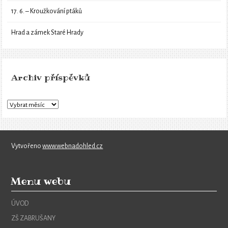
17. 6. – Kroužkování ptáků
Hrad a zámek Staré Hrady
Archiv příspěvků
Vytvořeno
www.webnadohled.cz
Menu webu
ÚVOD
ZŠ ZABRUŠANY