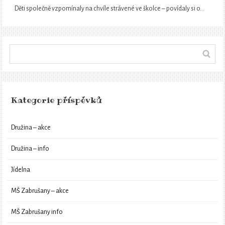
Děti společně vzpomínaly na chvíle strávené ve školce – povídaly si o…
Kategorie příspěvků
Družina – akce
Družina – info
Jídelna
MŠ Zabrušany – akce
MŠ Zabrušany info