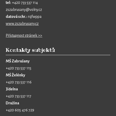
tel:
+420 733 537 114
zszabrusany@volny.cz
datová schr.:
rqfwppa
www.zszabrusany.cz
Přístupnost stránek >>
Kontakty subjektů
MŠ Zabrušany
+420 733 537 115
MŠ Želénky
+420 733 537 116
Jídelna
+420 733 537 117
Družina
+420 605 476 729