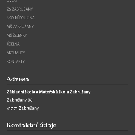
ÚVOD
ZŠ ZABRUŠANY
ŠKOLNÍ DRUŽINA
MŠ ZABRUŠANY
MŠ ŽELÉNKY
JÍDELNA
AKTUALITY
KONTAKTY
Adresa
Základní škola a Mateřská škola Zabrušany
Zabrušany 86
417 71 Zabrušany
Kontaktní údaje