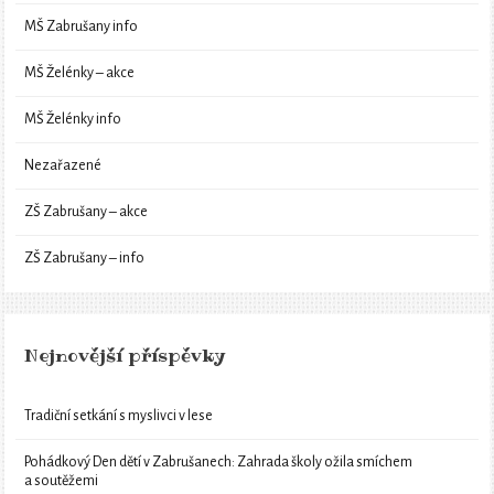
MŠ Zabrušany info
MŠ Želénky – akce
MŠ Želénky info
Nezařazené
ZŠ Zabrušany – akce
ZŠ Zabrušany – info
Nejnovější příspěvky
Tradiční setkání s myslivci v lese
Pohádkový Den dětí v Zabrušanech: Zahrada školy ožila smíchem
a soutěžemi