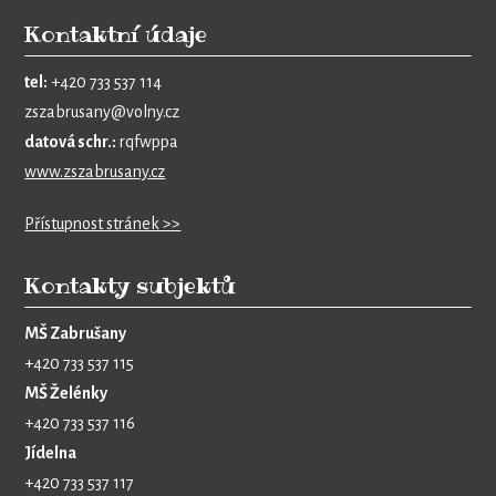
Kontaktní údaje
tel:
+420 733 537 114
zszabrusany@volny.cz
datová schr.:
rqfwppa
www.zszabrusany.cz
Přístupnost stránek >>
Kontakty subjektů
MŠ Zabrušany
+420 733 537 115
MŠ Želénky
+420 733 537 116
Jídelna
+420 733 537 117