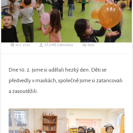
23.3. 2023
ZŠ a MŠ Zabrušany
853x
Dne 10. 2. jsme si udělali hezký den. Děti se
předvedly v maskách, společně jsme si zatancovali
a zasoutěžili.