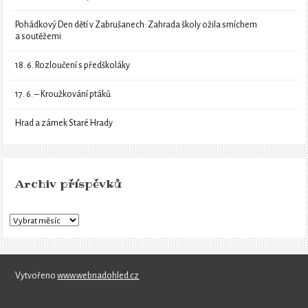
Pohádkový Den dětí v Zabrušanech: Zahrada školy ožila smíchem
a soutěžemi
18. 6. Rozloučení s předškoláky
17. 6. – Kroužkování ptáků
Hrad a zámek Staré Hrady
Archiv příspěvků
Vytvořeno
www.webnadohled.cz