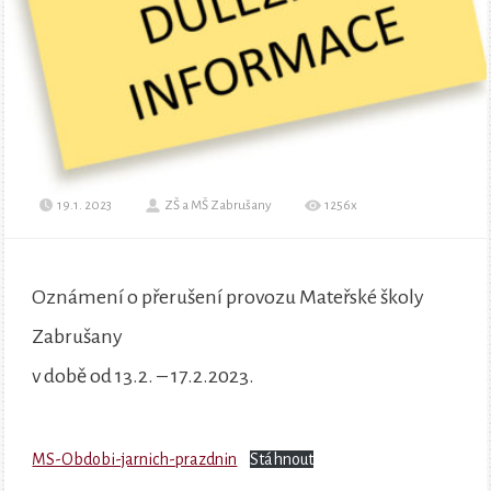
19.1. 2023
ZŠ a MŠ Zabrušany
1256x
Oznámení o přerušení provozu Mateřské školy
Zabrušany
v době od 13.2. – 17.2.2023.
MS-Obdobi-jarnich-prazdnin
Stáhnout