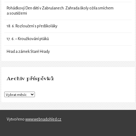
Pohádkový Den dětí v Zabrušanech: Zahrada školy ožila smíchem
a soutěžemi
18. 6. Rozloučení s předškoláky
17. 6. – Kroužkování ptáků
Hrad a zámek Staré Hrady
Archiv příspěvků
Vytvořeno
www.webnadohled.cz