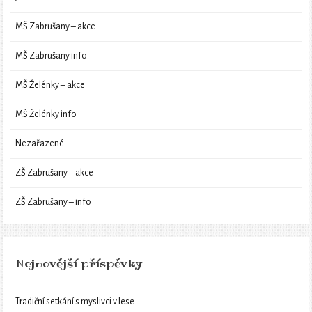
MŠ Zabrušany – akce
MŠ Zabrušany info
MŠ Želénky – akce
MŠ Želénky info
Nezařazené
ZŠ Zabrušany – akce
ZŠ Zabrušany – info
Nejnovější příspěvky
Tradiční setkání s myslivci v lese