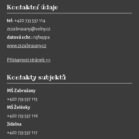
Kontaktní údaje
tel:
+420 733 537 114
zszabrusany@volny.cz
datová schr.:
rqfwppa
www.zszabrusany.cz
Přístupnost stránek >>
Kontakty subjektů
MŠ Zabrušany
+420 733 537 115
MŠ Želénky
+420 733 537 116
Jídelna
+420 733 537 117