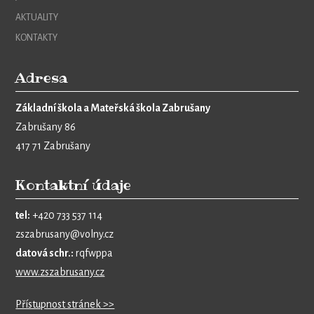
AKTUALITY
KONTAKTY
Adresa
Základní škola a Mateřská škola Zabrušany
Zabrušany 86
417 71 Zabrušany
Kontaktní údaje
tel:
+420 733 537 114
zszabrusany@volny.cz
datová schr.:
rqfwppa
www.zszabrusany.cz
Přístupnost stránek >>