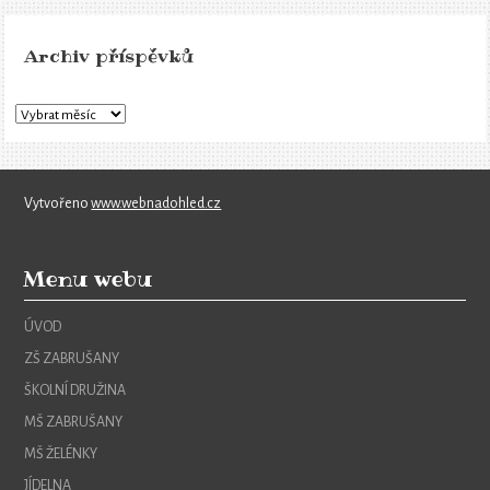
Archiv příspěvků
Vytvořeno
www.webnadohled.cz
Menu webu
ÚVOD
ZŠ ZABRUŠANY
ŠKOLNÍ DRUŽINA
MŠ ZABRUŠANY
MŠ ŽELÉNKY
JÍDELNA