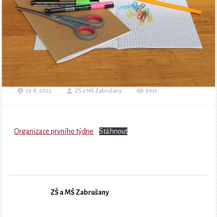
29.8. 2022
ZŠ a MŠ Zabrušany
993x
Organizace prvního týdne
Stáhnout
ZŠ a MŠ Zabrušany