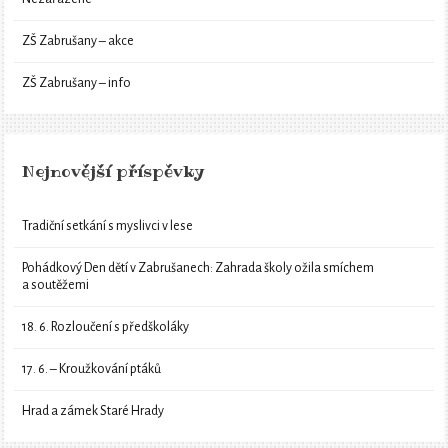
ZŠ Zabrušany – akce
ZŠ Zabrušany – info
Nejnovější příspěvky
Tradiční setkání s myslivci v lese
Pohádkový Den dětí v Zabrušanech: Zahrada školy ožila smíchem
a soutěžemi
18. 6. Rozloučení s předškoláky
17. 6. – Kroužkování ptáků
Hrad a zámek Staré Hrady