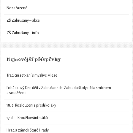
Nezařazené
ZŠ Zabrušany – akce
ZŠ Zabrušany – info
Nejnovější příspěvky
Tradiční setkání s myslivci v lese
Pohádkový Den dětí v Zabrušanech: Zahrada školy ožila smíchem
a soutěžemi
18. 6. Rozloučení s předškoláky
17. 6. – Kroužkování ptáků
Hrad a zámek Staré Hrady