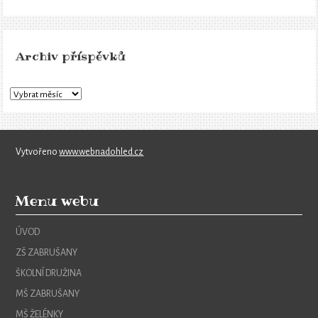
Archiv příspěvků
Vytvořeno
www.webnadohled.cz
Menu webu
ÚVOD
ZŠ ZABRUŠANY
ŠKOLNÍ DRUŽINA
MŠ ZABRUŠANY
MŠ ŽELÉNKY