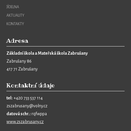
JÍDELNA
AKTUALITY
KONTAKTY
Adresa
Základní škola a Mateřská škola Zabrušany
Zabrušany 86
417 71 Zabrušany
Kontaktní údaje
tel:
+420 733 537 114
zszabrusany@volny.cz
datová schr.:
rqfwppa
www.zszabrusany.cz