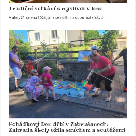
Tradiční setkání s myslivci v lese
V úterý 23. června 2026 jsme se s dětmi z obou mateřských…
Pohádkový Den dětí v Zabrušanech:
Zahrada školy ožila smíchem a soutěžemi