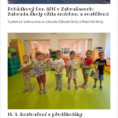
Pohádkový Den dětí v Zabrušanech:
Zahrada školy ožila smíchem a soutěžemi
V pátek 29. května 2026 se zahrada Základní školy a Mateřské školy…
18. 6. Rozloučení s předškoláky