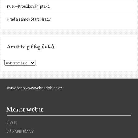
17. 6. – Kroužkování ptáků
Hrad a zámek Staré Hrady
Archiv příspěvků
Vytvořeno
www.webnadohled.cz
Menu webu
ÚVOD
ZŠ ZABRUŠANY