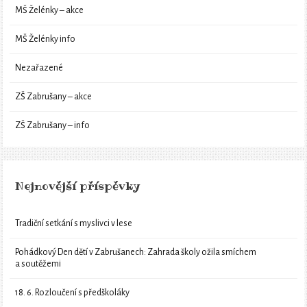
MŠ Želénky – akce
MŠ Želénky info
Nezařazené
ZŠ Zabrušany – akce
ZŠ Zabrušany – info
Nejnovější příspěvky
Tradiční setkání s myslivci v lese
Pohádkový Den dětí v Zabrušanech: Zahrada školy ožila smíchem
a soutěžemi
18. 6. Rozloučení s předškoláky