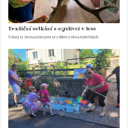
Tradiční setkání s myslivci v lese
V úterý 23. června 2026 jsme se s dětmi z obou mateřských…