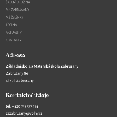
ŠKOLNÍ DRUŽINA
MŠ ZABRUŠANY
MŠ ŽELÉNKY
JÍDELNA
AKTUALITY
KONTAKTY
Adresa
Základní škola a Mateřská škola Zabrušany
Zabrušany 86
417 71 Zabrušany
Kontaktní údaje
tel:
+420 733 537 114
zszabrusany@volny.cz