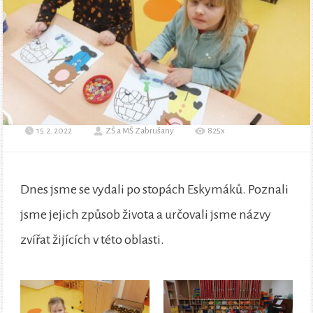
15.2. 2022
ZŠ a MŠ Zabrušany
825x
Dnes jsme se vydali po stopách Eskymáků. Poznali
jsme jejich způsob života a určovali jsme názvy
zvířat žijících v této oblasti.