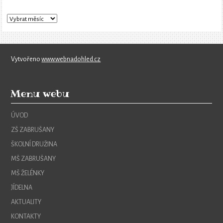
Vytvořeno
www.webnadohled.cz
Menu webu
ÚVOD
ZŠ ZABRUŠANY
ŠKOLNÍ DRUŽINA
MŠ ZABRUŠANY
MŠ ŽELÉNKY
JÍDELNA
AKTUALITY
KONTAKTY