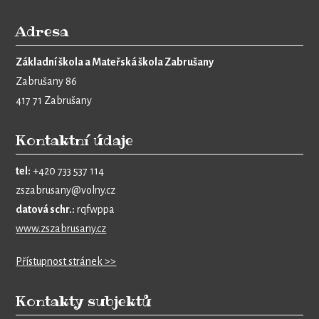
Adresa
Základní škola a Mateřská škola Zabrušany
Zabrušany 86
417 71 Zabrušany
Kontaktní údaje
tel:
+420 733 537 114
zszabrusany@volny.cz
datová schr.:
rqfwppa
www.zszabrusany.cz
Přístupnost stránek >>
Kontakty subjektů