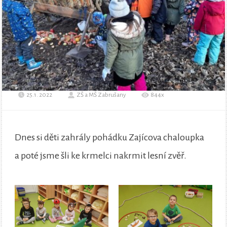
25.1. 2022
ZŠ a MŠ Zabrušany
844x
Dnes si děti zahrály pohádku Zajícova chaloupka
a poté jsme šli ke krmelci nakrmit lesní zvěř.