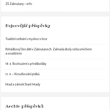
ZŠ Zabrušany – info
Nejnovější příspěvky
Tradiční setkání s myslivci v lese
Pohádkový Den dětí v Zabrušanech: Zahrada školy ožila smíchem
a soutěžemi
18. 6. Rozloučení s předškoláky
17. 6. – Kroužkování ptáků
Hrad a zámek Staré Hrady
Archiv příspěvků