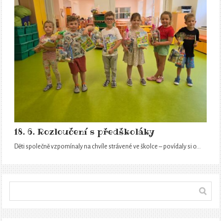
18. 6. Rozloučení s předškoláky
Děti společně vzpomínaly na chvíle strávené ve školce – povídaly si o…