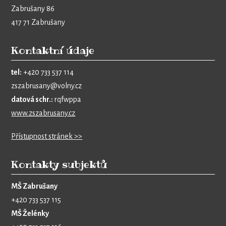
Zabrušany 86
417 71 Zabrušany
Kontaktní údaje
tel:
+420 733 537 114
zszabrusany@volny.cz
datová schr.:
rqfwppa
www.zszabrusany.cz
Přístupnost stránek >>
Kontakty subjektů
MŠ Zabrušany
+420 733 537 115
MŠ Želénky