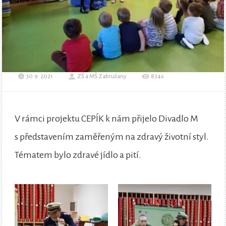
30.9. 2021
ZŠ a MŠ Zabrušany
824x
V rámci projektu CEPÍK k nám přijelo Divadlo M
s představením zaměřeným na zdravý životní styl.
Tématem bylo zdravé jídlo a pití.