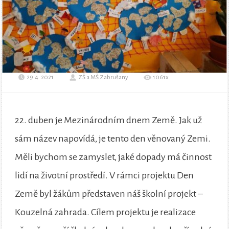
29.4. 2021
ZŠ a MŠ Zabrušany
1061x
22. duben je Mezinárodním dnem Země. Jak už
sám název napovídá, je tento den věnovaný Zemi.
Měli bychom se zamyslet, jaké dopady má činnost
lidí na životní prostředí. V rámci projektu Den
Země byl žákům představen náš školní projekt –
Kouzelná zahrada. Cílem projektu je realizace