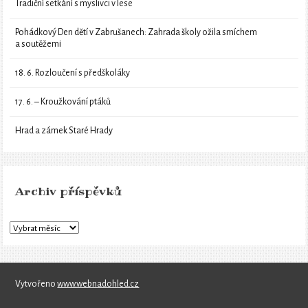
Tradiční setkání s myslivci v lese
Pohádkový Den dětí v Zabrušanech: Zahrada školy ožila smíchem
a soutěžemi
18. 6. Rozloučení s předškoláky
17. 6. – Kroužkování ptáků
Hrad a zámek Staré Hrady
Archiv příspěvků
Vytvořeno
www.webnadohled.cz