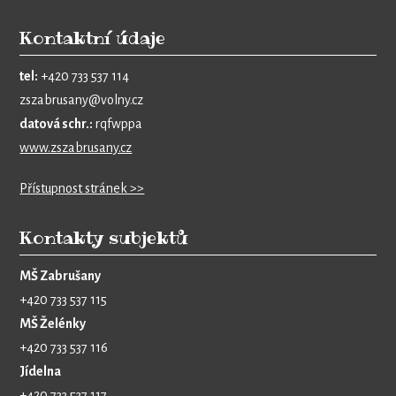
Kontaktní údaje
tel:
+420 733 537 114
zszabrusany@volny.cz
datová schr.:
rqfwppa
www.zszabrusany.cz
Přístupnost stránek >>
Kontakty subjektů
MŠ Zabrušany
+420 733 537 115
MŠ Želénky
+420 733 537 116
Jídelna
+420 733 537 117