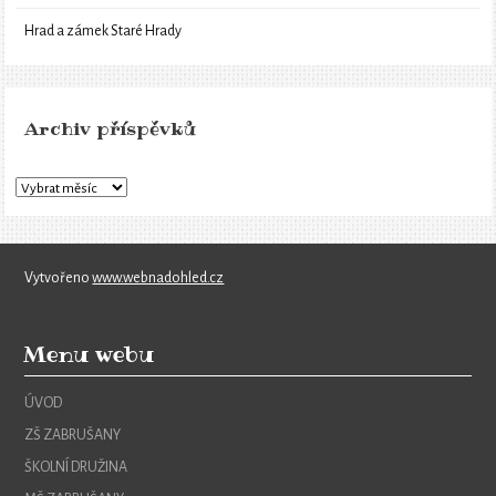
Hrad a zámek Staré Hrady
Archiv příspěvků
Vytvořeno
www.webnadohled.cz
Menu webu
ÚVOD
ZŠ ZABRUŠANY
ŠKOLNÍ DRUŽINA