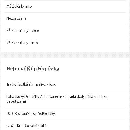
MŠ Želénky info
Nezařazené
ZŠ Zabrušany – akce
ZŠ Zabrušany – info
Nejnovější příspěvky
Tradiční setkání s myslivci v lese
Pohádkový Den dětí v Zabrušanech: Zahrada školy ožila smíchem
a soutěžemi
18. 6. Rozloučení s předškoláky
17. 6. – Kroužkování ptáků