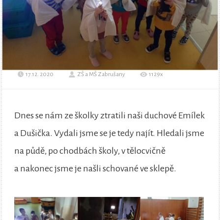
17.12. 2020
ZŠ a MŠ Zabrušany
1129x
Dnes se nám ze školky ztratili naši duchové Emílek
a Dušička. Vydali jsme se je tedy najít. Hledali jsme
na půdě, po chodbách školy, v tělocvičně
a nakonec jsme je našli schované ve sklepě.