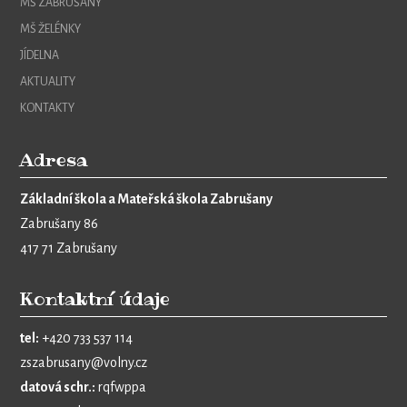
MŠ ZABRUŠANY
MŠ ŽELÉNKY
JÍDELNA
AKTUALITY
KONTAKTY
Adresa
Základní škola a Mateřská škola Zabrušany
Zabrušany 86
417 71 Zabrušany
Kontaktní údaje
tel:
+420 733 537 114
zszabrusany@volny.cz
datová schr.:
rqfwppa