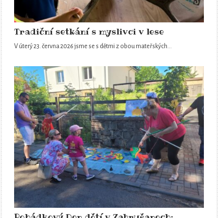
Tradiční setkání s myslivci v lese
V úterý 23. června 2026 jsme se s dětmi z obou mateřských…
Pohádkový Den dětí v Zabrušanech: