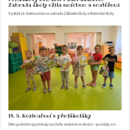
Zahrada školy ožila smíchem a soutěžemi
V pátek 29. května 2026 se zahrada Základní školy a Mateřské školy…
18. 6. Rozloučení s předškoláky
Děti společně vzpomínaly na chvíle strávené ve školce – povídaly si o…