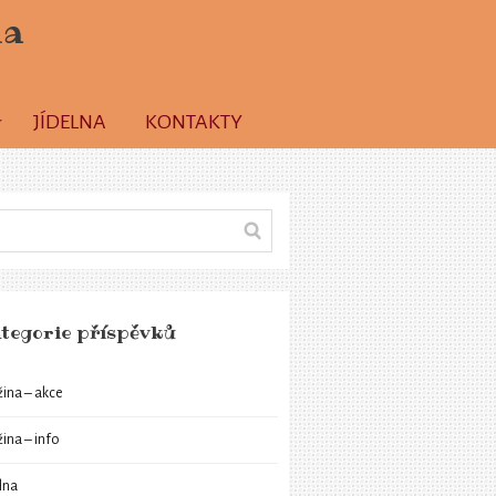
la
JÍDELNA
KONTAKTY
tegorie příspěvků
žina – akce
žina – info
elna