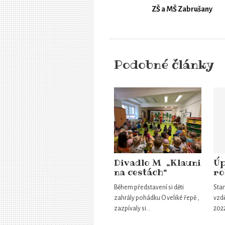
ZŠ a MŠ Zabrušany
Podobné články
Divadlo M „Klauni
Úp
na cestách“
ro
Během představení si děti
Sta
zahrály pohádku O veliké řepě ,
vzdě
zazpívaly si…
202