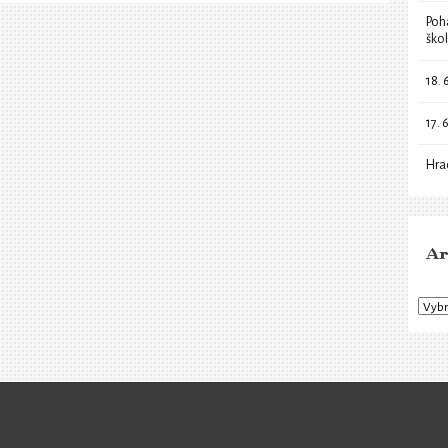
Poh
ško
18. 
17. 
Hra
Ar