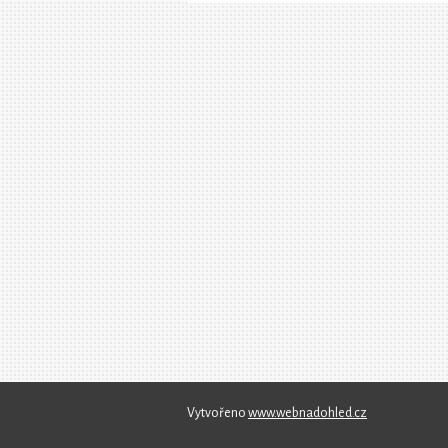
Vytvořeno
www.webnadohled.cz