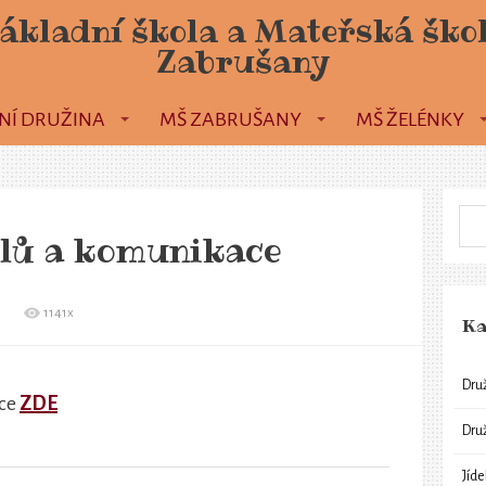
ákladní škola a Mateřská ško
Zabrušany
NÍ DRUŽINA
MŠ ZABRUŠANY
MŠ ŽELÉNKY
lů a komunikace
1141x
Ka
Dru
ace
ZDE
Dru
Jíd