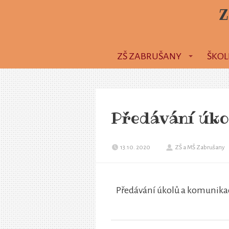
Z
ZŠ ZABRUŠANY
ŠKOL
Předávání úko
13.10. 2020
ZŠ a MŠ Zabrušany
Předávání úkolů a komunik