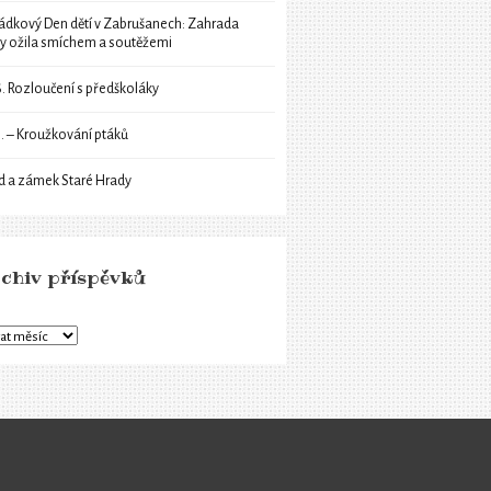
ádkový Den dětí v Zabrušanech: Zahrada
ly ožila smíchem a soutěžemi
6. Rozloučení s předškoláky
6. – Kroužkování ptáků
d a zámek Staré Hrady
chiv příspěvků