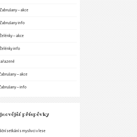
Zabrušany – akce
Zabrušany info
Želénky – akce
Želénky info
ařazené
Zabrušany – akce
Zabrušany – info
jnovější příspěvky
iční setkání s myslivci v lese