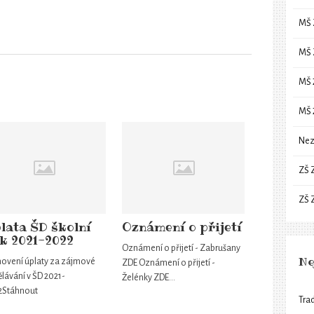
MŠ 
MŠ 
MŠ 
MŠ 
Nez
ZŠ 
ZŠ 
lata ŠD školní
Oznámení o přijetí
k 2021-2022
Oznámení o přijetí - Zabrušany
Ne
novení úplaty za zájmové
ZDE Oznámení o přijetí -
lávání v ŠD 2021-
Želénky ZDE…
2Stáhnout
Trad