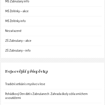
MŠ Zabrušany info
MŠ Želénky – akce
MŠ Želénky info
Nezařazené
ZŠ Zabrušany – akce
ZŠ Zabrušany – info
Nejnovější příspěvky
Tradiční setkání s myslivci v lese
Pohádkový Den dětí v Zabrušanech: Zahrada školy ožila smíchem
a soutěžemi