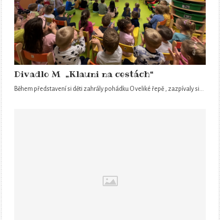
Divadlo M „Klauni na cestách“
Během představení si děti zahrály pohádku O veliké řepě , zazpívaly si…