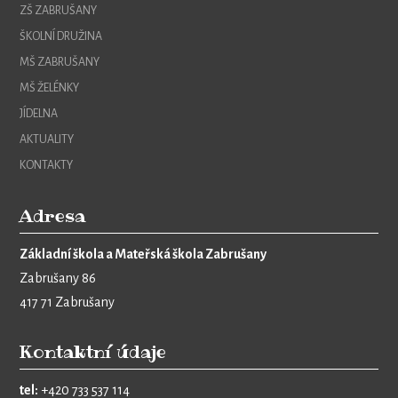
ZŠ ZABRUŠANY
ŠKOLNÍ DRUŽINA
MŠ ZABRUŠANY
MŠ ŽELÉNKY
JÍDELNA
AKTUALITY
KONTAKTY
Adresa
Základní škola a Mateřská škola Zabrušany
Zabrušany 86
417 71 Zabrušany
Kontaktní údaje
tel:
+420 733 537 114