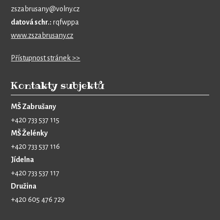
zszabrusany@volny.cz
datová schr.:
rqfwppa
www.zszabrusany.cz
Přístupnost stránek >>
Kontakty subjektů
MŠ Zabrušany
+420 733 537 115
MŠ Želénky
+420 733 537 116
Jídelna
+420 733 537 117
Družina
+420 605 476 729