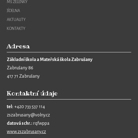
MŠ ŽELÉNKY
JÍDELNA
AKTUALITY
KONTAKTY
Adresa
Základní škola a Mateřská škola Zabrušany
Zabrušany 86
417 71 Zabrušany
Kontaktní údaje
tel:
+420 733 537 114
zszabrusany@volny.cz
datová schr.:
rqfwppa
www.zszabrusany.cz